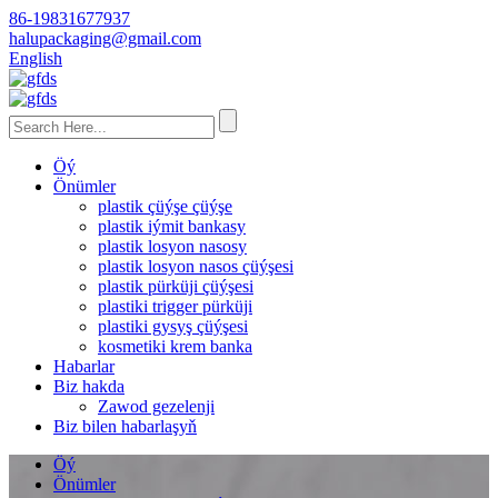
86-19831677937
halupackaging@gmail.com
English
Öý
Önümler
plastik çüýşe çüýşe
plastik iýmit bankasy
plastik losyon nasosy
plastik losyon nasos çüýşesi
plastik pürküji çüýşesi
plastiki trigger pürküji
plastiki gysyş çüýşesi
kosmetiki krem ​​banka
Habarlar
Biz hakda
Zawod gezelenji
Biz bilen habarlaşyň
Öý
Önümler