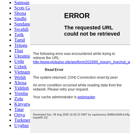
Samoan
Scots Gaelic
Shona
Sindhi
Sundanese
Swahili
Tajik
Tamil
Telugu
Thai
Ukrainian
Urdu
Uzbek
Vietnamese
Welsh
Xhosa
Yiddish
Yoruba
Zulu
Kinyarwanda
Tatar
Oriya
Turkmen
Uyghur