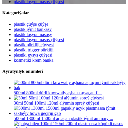
plastik losyon nasos çüýşesi
Kategoriýalar
plastik çüýşe çüýşe
plastik iýmit bankasy
plastik losyon nasosy
plastik losyon nasos çüýşesi
plastik pürküji çüýşesi
plastiki trigger pürküji
plastiki gysyş çüýşesi
kosmetiki krem ​​banka
Aýratynlyk önümleri
500ml 800ml dürli kuwwatly aşhana aç-açan f ...
30ml 50ml 100ml 120ml alýumin spreý çüýşesi
500ml 1300ml 1500ml aç-açan plastik iýmit ammary ...