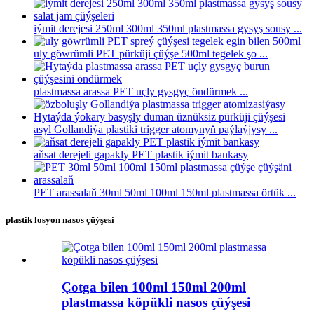
iýmit derejesi 250ml 300ml 350ml plastmassa gysyş sousy ...
uly göwrümli PET pürküji çüýşe 500ml tegelek şo ...
plastmassa arassa PET uçly gysgyç öndürmek ...
asyl Gollandiýa plastiki trigger atomynyň paýlaýjysy ...
aňsat derejeli gapakly PET plastik iýmit bankasy
PET arassalaň 30ml 50ml 100ml 150ml plastmassa örtük ...
plastik losyon nasos çüýşesi
Çotga bilen 100ml 150ml 200ml
plastmassa köpükli nasos çüýşesi