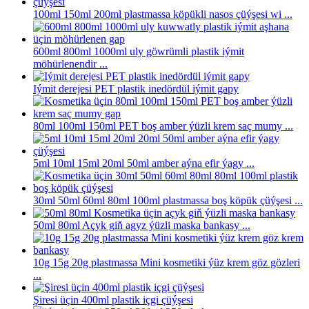
100ml 150ml 200ml plastmassa köpükli nasos çüýşesi wi ...
600ml 800ml 1000ml uly göwrümli plastik iýmit
möhürlenendir ...
Iýmit derejesi PET plastik inedördül iýmit gapy
80ml 100ml 150ml PET boş amber ýüzli krem ​​saç mumy ...
5ml 10ml 15ml 20ml 50ml amber aýna efir ýagy ...
30ml 50ml 60ml 80ml 100ml plastmassa boş köpük çüýşesi ...
50ml 80ml Açyk giň agyz ýüzli maska ​​bankasy ...
10g 15g 20g plastmassa Mini kosmetiki ýüz krem ​​göz gözleri
...
Şiresi üçin 400ml plastik içgi çüýşesi