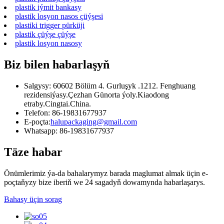
plastik iýmit bankasy
plastik losyon nasos çüýşesi
plastiki trigger pürküji
plastik çüýşe çüýşe
plastik losyon nasosy
Biz bilen habarlaşyň
Salgysy: 60602 Bölüm 4. Gurluşyk .1212. Fenghuang
rezidensiýasy.Çezhan Günorta ýoly.Kiaodong
etraby.Cingtai.China.
Telefon: 86-19831677937
E-poçta:
halupackaging@gmail.com
Whatsapp: 86-19831677937
Täze habar
Önümlerimiz ýa-da bahalarymyz barada maglumat almak üçin e-
poçtaňyzy bize iberiň we 24 sagadyň dowamynda habarlaşarys.
Bahasy üçin sorag