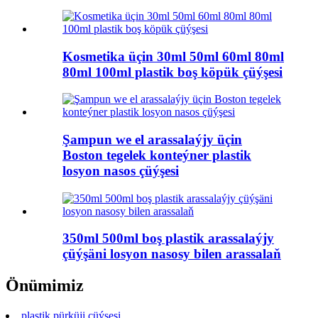
Kosmetika üçin 30ml 50ml 60ml 80ml
80ml 100ml plastik boş köpük çüýşesi
Şampun we el arassalaýjy üçin
Boston tegelek konteýner plastik
losyon nasos çüýşesi
350ml 500ml boş plastik arassalaýjy
çüýşäni losyon nasosy bilen arassalaň
Önümimiz
plastik pürküji çüýşesi